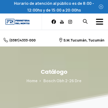
Horario de atención al público es de 8:00 -
12:00hs y de 15:00 a 20:00hs
Skip
to
content
(0381)4333-000
S.M.Tucumán, Tucumán
Catálogo
Home
Bosch Gbh 2-26 Dre