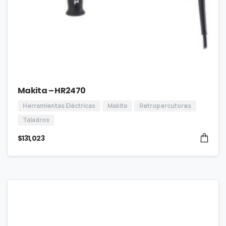
Makita – HR2470
Herramientas Eléctricas
Makita
Retropercutores
Taladros
$
131,023