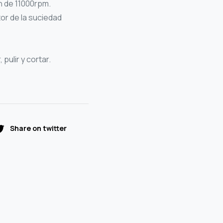
n de 11000rpm.
tor de la suciedad
 pulir y cortar.
Share on twitter