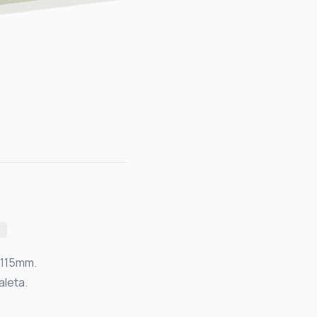
s
e 115mm.
aleta.