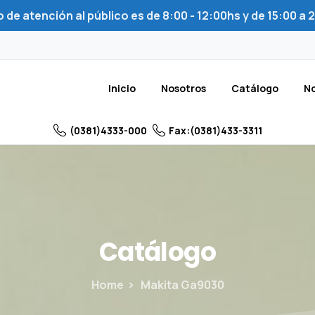
 de atención al público es de 8:00 - 12:00hs y de 15:00 a
Inicio
Nosotros
Catálogo
No
(0381)4333-000
Fax:(0381)433-3311
Catálogo
Home
Makita Ga9030