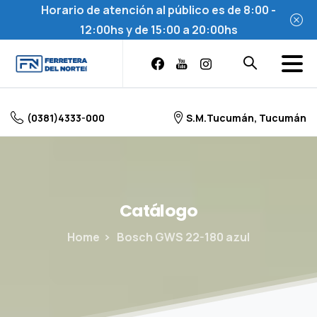
Horario de atención al público es de 8:00 -
12:00hs y de 15:00 a 20:00hs
Skip
to
content
(0381)4333-000
S.M.Tucumán, Tucumán
Catálogo
Home
Bosch GWS 22-180 azul