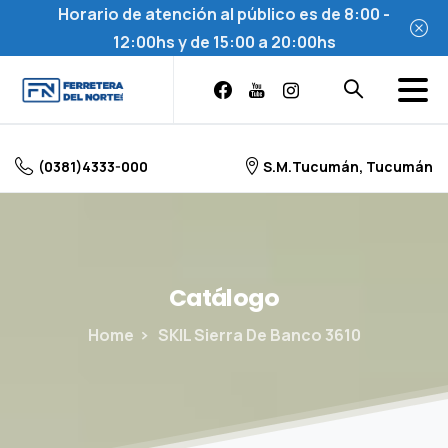
Horario de atención al público es de 8:00 -
12:00hs y de 15:00 a 20:00hs
Skip
to
content
(0381)4333-000
S.M.Tucumán, Tucumán
Catálogo
Home
SKIL Sierra De Banco 3610