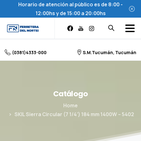
Horario de atención al público es de 8:00 -
12:00hs y de 15:00 a 20:00hs
Skip
to
content
(0381)4333-000
S.M.Tucumán, Tucumán
Catálogo
Home
SKIL Sierra Circular (7 1/4’) 184 mm 1400W – 5402