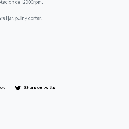
otación de 12000rpm.
 lijar, pulir y cortar.
ook
Share on twitter