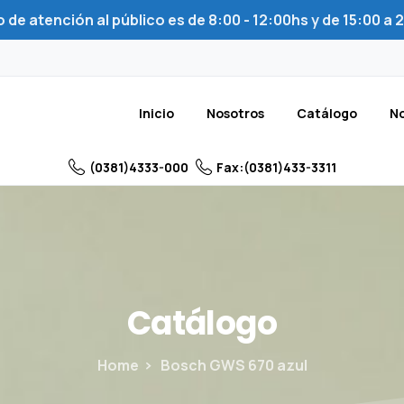
 de atención al público es de 8:00 - 12:00hs y de 15:00 a
Inicio
Nosotros
Catálogo
No
(0381)4333-000
Fax:(0381)433-3311
Catálogo
Home
Bosch GWS 670 azul