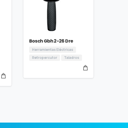
Bosch Gbh 2-26 Dre
Herramientas Eléctricas
Retropercutor
Taladros