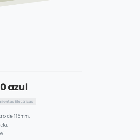
0 azul
ientas Eléctricas
etro de 115mm.
cla.
W.