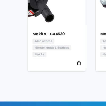
Makita – GA4530
Ma
Amoladoras
A
Herramientas Eléctricas
He
Makita
Ma